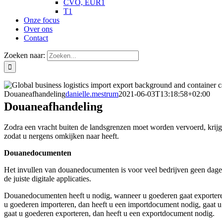
CVO, EUR1
T1
Onze focus
Over ons
Contact
Zoeken naar:
Douaneafhandeling
danielle.mestrum
2021-06-03T13:18:58+02:00
Douaneafhandeling
Zodra een vracht buiten de landsgrenzen moet worden vervoerd, krijgt
zodat u nergens omkijken naar heeft.
Douanedocumenten
Het invullen van douanedocumenten is voor veel bedrijven geen dageli
de juiste digitale applicaties.
Douanedocumenten heeft u nodig, wanneer u goederen gaat exporteren
u goederen importeren, dan heeft u een importdocument nodig, gaat 
gaat u goederen exporteren, dan heeft u een exportdocument nodig.