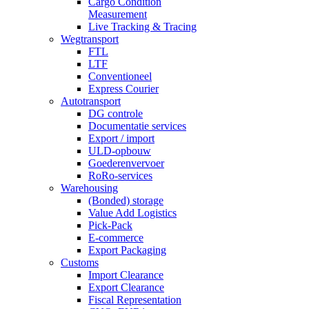
Cargo Condition
Measurement
Live Tracking & Tracing
Wegtransport
FTL
LTF
Conventioneel
Express Courier
Autotransport
DG controle
Documentatie services
Export / import
ULD-opbouw
Goederenvervoer
RoRo-services
Warehousing
(Bonded) storage
Value Add Logistics
Pick-Pack
E-commerce
Export Packaging
Customs
Import Clearance
Export Clearance
Fiscal Representation