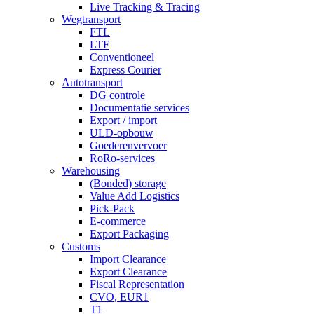
Live Tracking & Tracing
Wegtransport
FTL
LTF
Conventioneel
Express Courier
Autotransport
DG controle
Documentatie services
Export / import
ULD-opbouw
Goederenvervoer
RoRo-services
Warehousing
(Bonded) storage
Value Add Logistics
Pick-Pack
E-commerce
Export Packaging
Customs
Import Clearance
Export Clearance
Fiscal Representation
CVO, EUR1
T1