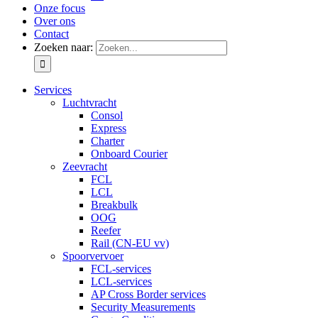
Onze focus
Over ons
Contact
Zoeken naar:
Services
Luchtvracht
Consol
Express
Charter
Onboard Courier
Zeevracht
FCL
LCL
Breakbulk
OOG
Reefer
Rail (CN-EU vv)
Spoorvervoer
FCL-services
LCL-services
AP Cross Border services
Security Measurements