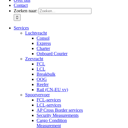
Over ons
Contact
Zoeken naar:
Services
Luchtvracht
Consol
Express
Charter
Onboard Courier
Zeevracht
FCL
LCL
Breakbulk
OOG
Reefer
Rail (CN-EU vv)
Spoorvervoer
FCL-services
LCL-services
AP Cross Border services
Security Measurements
Cargo Condition
Measurement