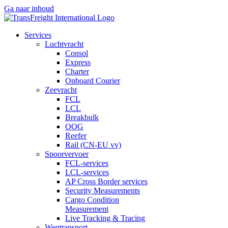
Ga naar inhoud
Services
Luchtvracht
Consol
Express
Charter
Onboard Courier
Zeevracht
FCL
LCL
Breakbulk
OOG
Reefer
Rail (CN-EU vv)
Spoorvervoer
FCL-services
LCL-services
AP Cross Border services
Security Measurements
Cargo Condition
Measurement
Live Tracking & Tracing
Wegtransport