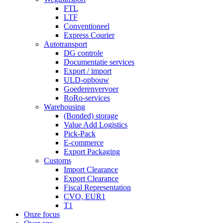
FTL
LTF
Conventioneel
Express Courier
Autotransport
DG controle
Documentatie services
Export / import
ULD-opbouw
Goederenvervoer
RoRo-services
Warehousing
(Bonded) storage
Value Add Logistics
Pick-Pack
E-commerce
Export Packaging
Customs
Import Clearance
Export Clearance
Fiscal Representation
CVO, EUR1
T1
Onze focus